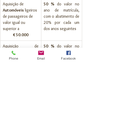
Aquisição de 
50 %
 do valor no 
Automóveis
 ligeiros 
ano de matrícula, 
de passageiros de 
com o abatimento de 
valor igual ou 
20% por cada um 
superior a 
dos anos seguintes
€ 50.000
Aquisição de 
50 %
 do valor no 
motociclos 
de valor 
ano de matrícula, 
igual ou superiora 
com o abatimento de 
Phone
Email
Facebook
€ 10.000
20% por cada um 
dos anos seguintes
Aquisição de
 Barcos 
100 %
 do valor no 
de recreio de valor 
ano de matrícula, 
igual ou superior a 
com o abatimento de 
€ 25.000
20% por cada um 
dos anos seguintes