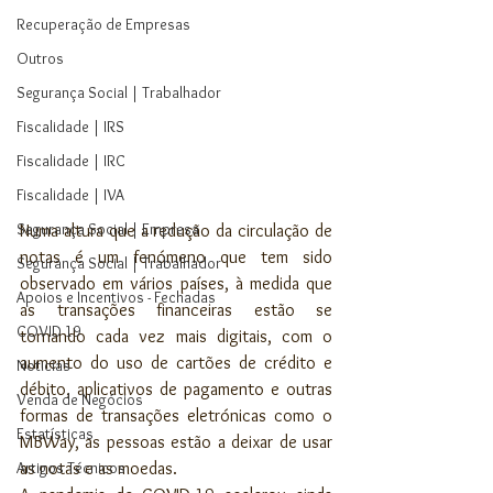
Recuperação de Empresas
Outros
Segurança Social | Trabalhador
Fiscalidade | IRS
Fiscalidade | IRC
Fiscalidade | IVA
Segurança Social | Empresa
Numa altura que a redução da circulação de 
notas é um fenómeno que tem sido 
Segurança Social | Trabalhador
observado em vários países, à medida que 
Apoios e Incentivos - Fechadas
as transações financeiras estão se 
COVID 19
tornando cada vez mais digitais, com o 
aumento do uso de cartões de crédito e 
Noticias
débito, aplicativos de pagamento e outras 
Venda de Negócios
formas de transações eletrónicas como o 
Estatísticas
MBWay, as pessoas estão a deixar de usar 
Artigos Técnicos
as notas e as moedas.