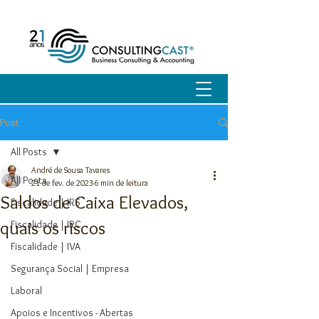
Post
All Posts
André de Sousa Tavares
All Posts
21 de fev. de 2023
6 min de leitura
Saldos de Caixa Elevados,
Fiscalidade | IRS
quais os riscos
Fiscalidade | IRC
Fiscalidade | IVA
Segurança Social | Empresa
Laboral
Apoios e Incentivos - Abertas