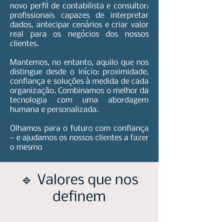
novo perfil de contabilista e consultor:
profissionais capazes de interpretar
dados, antecipar cenários e criar valor
real para os negócios dos nossos
clientes.
Mantemos, no entanto, aquilo que nos
distingue desde o início: proximidade,
confiança e soluções à medida de cada
organização. Combinamos o melhor da
tecnologia com uma abordagem
humana e personalizada.
Olhamos para o futuro com confiança
— e ajudamos os nossos clientes a fazer
o mesmo
🔹 Valores que nos
definem