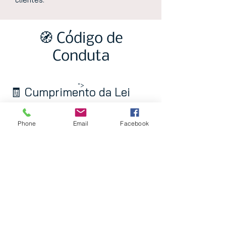
🧭 Código de
Conduta
">
🧾 Cumprimento da Lei
Cumprimos todas as leis e
regulamentos aplicáveis à nossa
atividade, com rigor e responsabilidade.
Phone
Email
Facebook
🤝 Integridade e Justiça
Atuamos com honestidade, justiça e
transparência em todas as relações com
clientes, colaboradores e parceiros.
🛡️ Independência e Isenção
Mantemos total independência face a
interesses externos, garantindo uma
atuação imparcial.