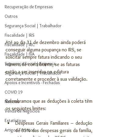
Recuperação de Empresas
Outros
Segurança Social | Trabalhador
Fiscalidade | IRS
Até ao dia 31 de dezembro ainda poderá 
Fiscalidade | IRC
conseguir alguma poupança no IRS, se 
Fiscalidade | IVA
solicitar sempre fatura indicando o seu 
Segurança Social | Empresa
número de contribuinte, se as faturas 
estão a ser inseridas no e-fatura 
Segurança Social | Trabalhador
corretamente e proceder à sua validação.
Apoios e Incentivos - Fechadas
COVID 19
Relembramos que as deduções à coleta têm 
Noticias
os seguintes limites:
Venda de Negócios
Estatísticas
Despesas Gerais Familiares – dedução 
Artigos Técnicos
de 35% das despesas gerais da família, 