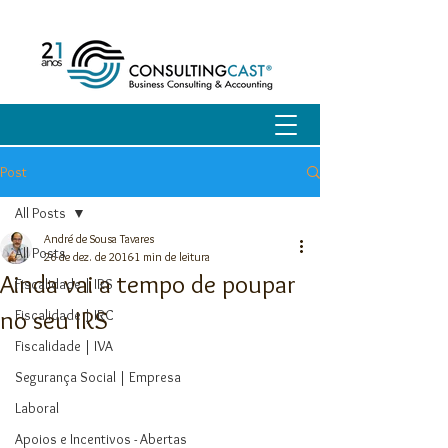
Post
All Posts
André de Sousa Tavares
All Posts
26 de dez. de 2016
1 min de leitura
Ainda vai a tempo de poupar
Fiscalidade | IRS
no seu IRS
Fiscalidade | IRC
Fiscalidade | IVA
Segurança Social | Empresa
Laboral
Apoios e Incentivos - Abertas