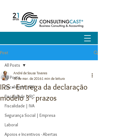
Post
All Posts
André de Sousa Tavares
All Posts
30 de mar. de 2016
1 min de leitura
IRS - Entrega da declaração
Fiscalidade | IRS
modelo 3 - prazos
Fiscalidade | IRC
Fiscalidade | IVA
Segurança Social | Empresa
Laboral
Apoios e Incentivos - Abertas