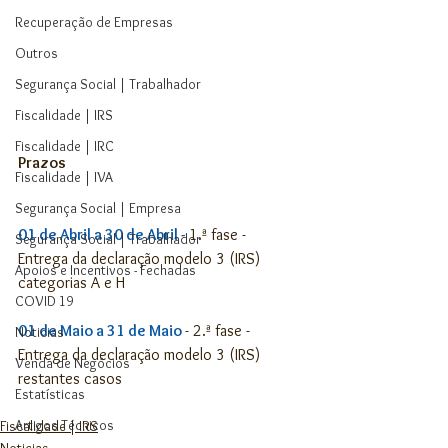
Recuperação de Empresas
Outros
Segurança Social | Trabalhador
Fiscalidade | IRS
Fiscalidade | IRC
Prazos
Fiscalidade | IVA
Segurança Social | Empresa
01 de Abril a 30 de Abril -
 1.ª fase - 
Segurança Social | Trabalhador
Entrega da declaração modelo 3 (IRS) 
Apoios e Incentivos - Fechadas
categorias A e H
COVID 19
01 de Maio a 31 de Maio 
- 2.ª fase - 
Noticias
Entrega da declaração modelo 3 (IRS) 
Venda de Negócios
restantes casos
Estatísticas
Artigos Técnicos
Fiscalidade | IRS
Noticias