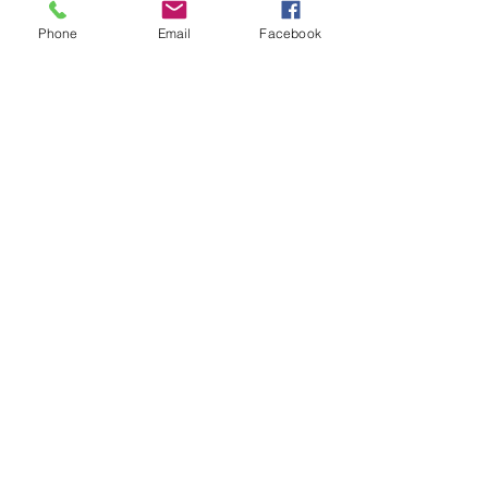
Phone
Email
Facebook
Upload de arquivo
Faça upload de um arquivo compatível (máx. 15MB)
Outras Informações
Importantes