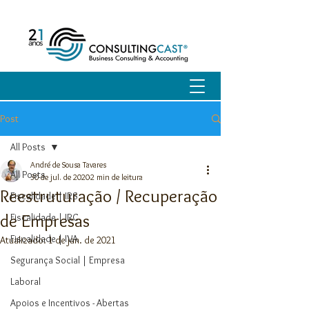
Post
All Posts
André de Sousa Tavares
All Posts
30 de jul. de 2020
2 min de leitura
Reestruturação / Recuperação
Fiscalidade | IRS
de Empresas
Fiscalidade | IRC
Fiscalidade | IVA
Atualizado:
1 de jan. de 2021
Segurança Social | Empresa
Laboral
Apoios e Incentivos - Abertas