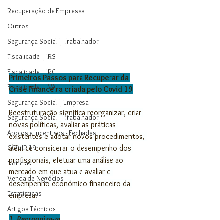
Recuperação de Empresas
Outros
Segurança Social | Trabalhador
Fiscalidade | IRS
Fiscalidade | IRC
Primeiros Passos para Recuperar da 
Fiscalidade | IVA
Crise Financeira criada pelo Covid 19
Segurança Social | Empresa
Reestruturação significa reorganizar, criar 
Segurança Social | Trabalhador
novas políticas, avaliar as práticas 
Apoios e Incentivos - Fechadas
existentes e adotar novos procedimentos, 
além de considerar o desempenho dos 
COVID 19
profissionais, efetuar uma análise ao 
Noticias
mercado em que atua e avaliar o 
Venda de Negócios
desempenho económico financeiro da 
Estatísticas
empresa.
Artigos Técnicos
1. Reorganize-se