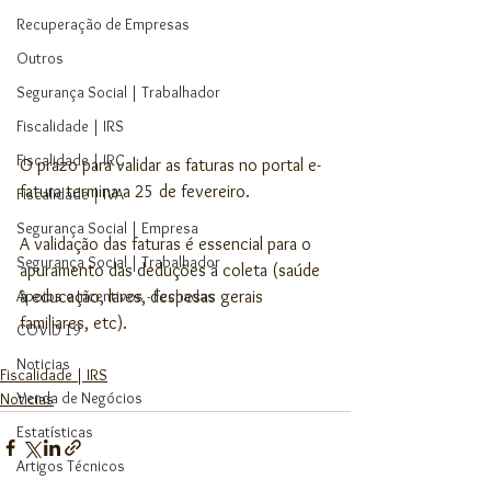
Recuperação de Empresas
Outros
Segurança Social | Trabalhador
Fiscalidade | IRS
Fiscalidade | IRC
O prazo para validar as faturas no portal e-
fatura termina a 25 de fevereiro.
Fiscalidade | IVA
Segurança Social | Empresa
A validação das faturas é essencial para o 
Segurança Social | Trabalhador
apuramento das deduções à coleta (saúde 
à educação, lares, despesas gerais 
Apoios e Incentivos - Fechadas
familiares, etc).
COVID 19
Noticias
Fiscalidade | IRS
Venda de Negócios
Noticias
Estatísticas
Artigos Técnicos