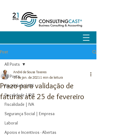
Post
All Posts
André de Sousa Tavares
All Posts
11 de jan. de 2021
1 min de leitura
Prazo para validação de
Fiscalidade | IRS
faturas até 25 de fevereiro
Fiscalidade | IRC
Fiscalidade | IVA
Segurança Social | Empresa
Laboral
Apoios e Incentivos - Abertas