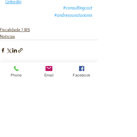
Linkedin
#consultingcast
#andresousatavares
Fiscalidade | IRS
Noticias
Ver tudo
Posts recentes
Phone
Email
Facebook