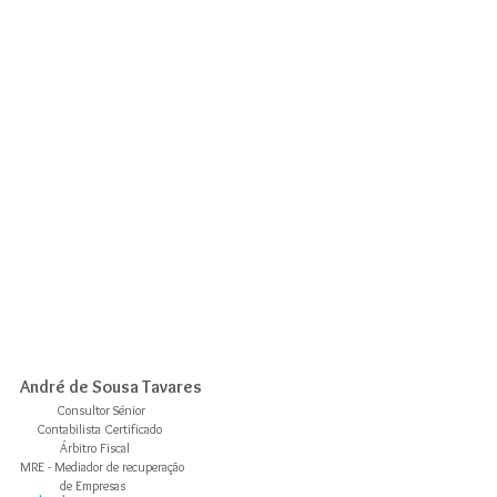
André de Sousa Tavares
           Consultor Sénior
     Contabilista Certificado
            Árbitro Fiscal
MRE - Mediador de recuperação 
            de Empresas