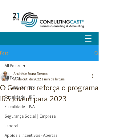
Post
All Posts
André de Sousa Tavares
All Posts
28 de out. de 2022
1 min de leitura
O Governo reforça o programa
Fiscalidade | IRS
IRS Jovem para 2023
Fiscalidade | IRC
Fiscalidade | IVA
Segurança Social | Empresa
Laboral
Apoios e Incentivos - Abertas