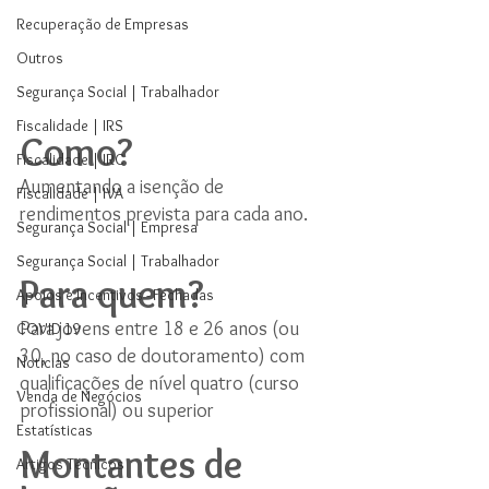
Recuperação de Empresas
Outros
Segurança Social | Trabalhador
Fiscalidade | IRS
Como?
Fiscalidade | IRC
Aumentando a isenção de 
Fiscalidade | IVA
rendimentos prevista para cada ano. 
Segurança Social | Empresa
Segurança Social | Trabalhador
Para quem?
Apoios e Incentivos - Fechadas
Para jovens entre 18 e 26 anos (ou 
COVID 19
30, no caso de doutoramento) com 
Noticias
qualificações de nível quatro (curso 
Venda de Negócios
profissional) ou superior
Estatísticas
Montantes de 
Artigos Técnicos