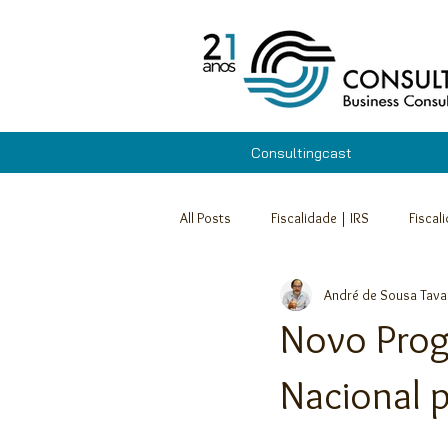
Consultingcast
All Posts
Fiscalidade | IRS
Fiscal
André de Sousa Tava
Apoios e Incentivos - Abertas
Re
Novo Prog
Fiscalidade | IRC
Fiscalidade | I
Nacional 