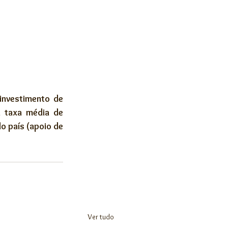
Artigos Técnicos
nvestimento de 
 taxa média de 
 país (apoio de 
Ver tudo