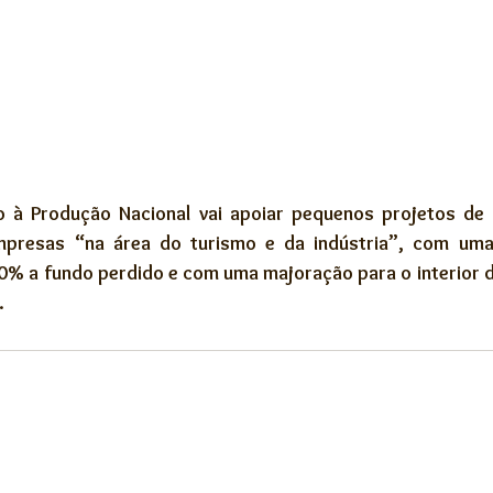
COVID 19
Noticias
Venda de Negócios
Estatísticas
 à Produção Nacional vai apoiar pequenos projetos de i
presas “na área do turismo e da indústria”, com uma
% a fundo perdido e com uma majoração para o interior do
 