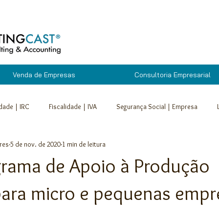
Venda de Empresas
Consultoria Empresarial
idade | IRC
Fiscalidade | IVA
Segurança Social | Empresa
res
5 de nov. de 2020
1 min de leitura
cuperação de Empresas
Outros
Segurança Social | Trabalhado
rama de Apoio à Produção
VA
Segurança Social | Empresa
Segurança Social | Trabalhador
para micro e pequenas empr