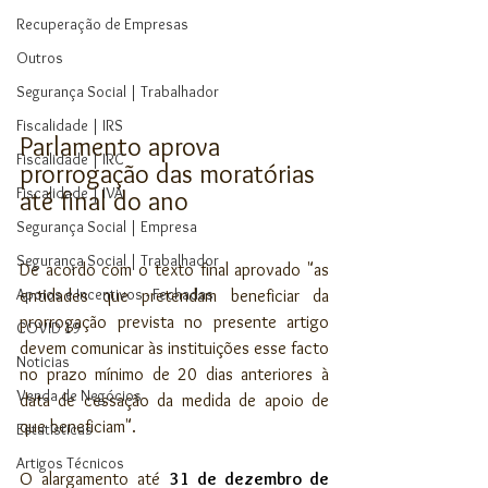
Recuperação de Empresas
Outros
Segurança Social | Trabalhador
Fiscalidade | IRS
Parlamento aprova 
Fiscalidade | IRC
prorrogação das moratórias 
Fiscalidade | IVA
até final do ano
Segurança Social | Empresa
Segurança Social | Trabalhador
De acordo com o texto final aprovado "as 
Apoios e Incentivos - Fechadas
entidades que pretendam beneficiar da 
prorrogação prevista no presente artigo 
COVID 19
devem comunicar às instituições esse facto 
Noticias
no prazo mínimo de 20 dias anteriores à 
Venda de Negócios
data de cessação da medida de apoio de 
que beneficiam".
Estatísticas
Artigos Técnicos
O alargamento até 
31 de dezembro de 