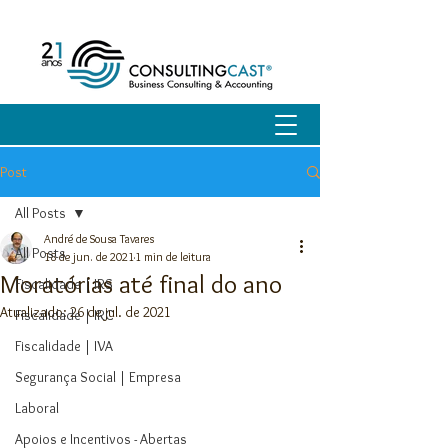
Post
All Posts
André de Sousa Tavares
All Posts
18 de jun. de 2021
1 min de leitura
Moratórias até final do ano
Fiscalidade | IRS
Atualizado:
26 de jul. de 2021
Fiscalidade | IRC
Fiscalidade | IVA
Segurança Social | Empresa
Laboral
Apoios e Incentivos - Abertas