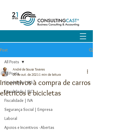
Post
All Posts
André de Sousa Tavares
All Posts
20 de out. de 2021
1 min de leitura
Incentivos à compra de carros
Fiscalidade | IRS
elétricos e bicicletas
Fiscalidade | IRC
Fiscalidade | IVA
Segurança Social | Empresa
Laboral
Apoios e Incentivos - Abertas