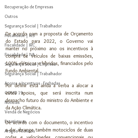
Recuperação de Empresas
Outros
Segurança Social | Trabalhador
De acordo com a proposta de Orçamento 
Fiscalidade | IRS
do Estado para 2022, o Governo vai 
Fiscalidade | IRC
manter no próximo ano os incentivos à 
Fiscalidade | IVA
compra de veículos de baixas emissões, 
100% elétricos e híbridos, financiados pelo 
Segurança Social | Empresa
Fundo Ambiental. 
Segurança Social | Trabalhador
Apoios e Incentivos - Fechadas
Por definir está ainda a verba a alocar a 
estes apoios, que será inscrita num 
COVID 19
despacho futuro do ministro do Ambiente e 
Noticias
da Ação Climática.
Venda de Negócios
Estatísticas
De acordo com o documento, o incentivo 
a dar abrange também motociclos de duas 
Artigos Técnicos
rodas e velocípedes, convencionais ou 