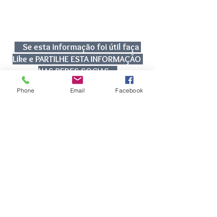
.   
Se esta informação foi útil faça 
Like e PARTILHE ESTA INFORMAÇÃO 
NAS REDES SOCIAS  
 .
Fiscalidade | IVA
Phone
Email
Facebook
Fiscalidade | IVA
Noticias
Ver tudo
Posts recentes