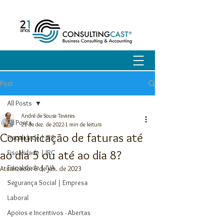
Post
All Posts
André de Sousa Tavares
All Posts
21 de dez. de 2022
1 min de leitura
Comunicação de faturas até
Fiscalidade | IRS
ao dia 5 ou até ao dia 8?
Fiscalidade | IRC
Fiscalidade | IVA
Atualizado:
6 de jan. de 2023
Segurança Social | Empresa
Laboral
Apoios e Incentivos - Abertas