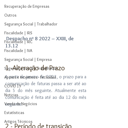
Recuperação de Empresas
Outros
Segurança Social | Trabalhador
Fiscalidade | IRS
 Despacho nº 8 2022 – XXIII, de 
Fiscalidade | IRC
13.12
Fiscalidade | IVA
Segurança Social | Empresa
1 -Alteração de Prazo
Segurança Social | Trabalhador
A partir de janeiro de 2023, o prazo para a 
Apoios e Incentivos - Fechadas
comunicação de faturas passa a ser até ao 
COVID 19
dia 5 do mês seguinte. Atualmente esta 
Noticias
comunicação é feita até ao dia 12 do mês 
Venda de Negócios
seguinte.
Estatísticas
Artigos Técnicos
2 - Período de transição