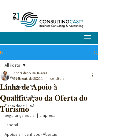
Post
All Posts
André de Sousa Tavares
All Posts
21 de out. de 2021
1 min de leitura
𝐋𝐢𝐧𝐡𝐚 𝐝𝐞 𝐀𝐩𝐨𝐢𝐨 à
Fiscalidade | IRS
𝐐𝐮𝐚𝐥𝐢𝐟𝐢𝐜𝐚çã𝐨 𝐝𝐚 𝐎𝐟𝐞𝐫𝐭𝐚 𝐝𝐨
Fiscalidade | IRC
Fiscalidade | IVA
𝐓𝐮𝐫𝐢𝐬𝐦𝐨
Segurança Social | Empresa
Laboral
Apoios e Incentivos - Abertas