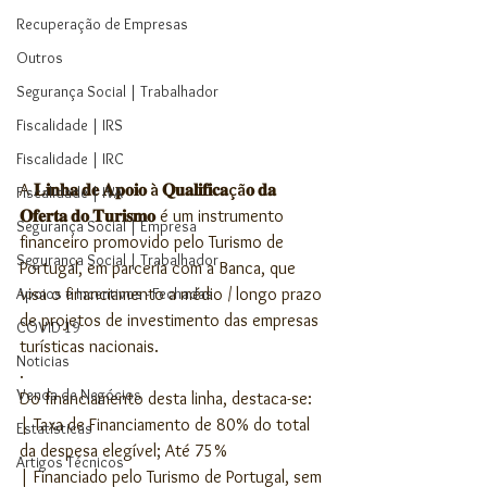
Recuperação de Empresas
Outros
Segurança Social | Trabalhador
Fiscalidade | IRS
Fiscalidade | IRC
A 
𝐋𝐢𝐧𝐡𝐚 𝐝𝐞 𝐀𝐩𝐨𝐢𝐨 à 𝐐𝐮𝐚𝐥𝐢𝐟𝐢𝐜𝐚çã𝐨 𝐝𝐚 
Fiscalidade | IVA
𝐎𝐟𝐞𝐫𝐭𝐚 𝐝𝐨 𝐓𝐮𝐫𝐢𝐬𝐦𝐨
 é um instrumento 
Segurança Social | Empresa
financeiro promovido pelo Turismo de 
Segurança Social | Trabalhador
Portugal, em parceria com a Banca, que 
Apoios e Incentivos - Fechadas
visa o financiamento a médio / longo prazo 
de projetos de investimento das empresas 
COVID 19
turísticas nacionais.
Noticias
.
Venda de Negócios
Do financiamento desta linha, destaca-se:
| Taxa de Financiamento de 80% do total 
Estatísticas
da despesa elegível; Até 75% 
Artigos Técnicos
| Financiado pelo Turismo de Portugal, sem 