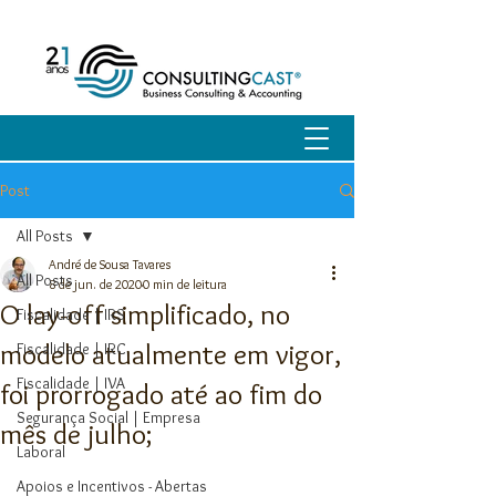
Post
All Posts
André de Sousa Tavares
All Posts
8 de jun. de 2020
0 min de leitura
O lay-off simplificado, no
Fiscalidade | IRS
modelo atualmente em vigor,
Fiscalidade | IRC
Fiscalidade | IVA
foi prorrogado até ao fim do
Segurança Social | Empresa
mês de julho;
Laboral
Apoios e Incentivos - Abertas