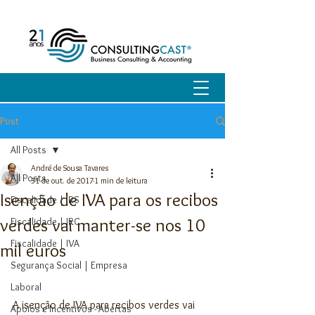
Post
All Posts
André de Sousa Tavares
All Posts
31 de out. de 2017
1 min de leitura
Isenção de IVA para os recibos
Fiscalidade | IRS
verdes vai manter-se nos 10
Fiscalidade | IRC
Fiscalidade | IVA
mil euros
Segurança Social | Empresa
Laboral
A isenção de IVA para recibos verdes vai 
Apoios e Incentivos - Abertas