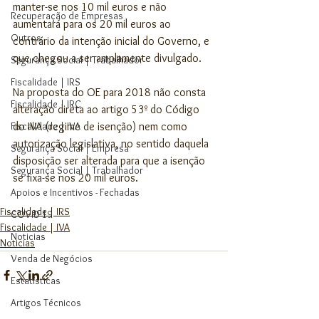
manter-se nos 10 mil euros e não 
Recuperação de Empresas
aumentará para os 20 mil euros ao 
Outros
contrário da intenção inicial do Governo, e 
que chegou a ser amplamente divulgado.
Segurança Social | Trabalhador
Fiscalidade | IRS
Na proposta do OE para 2018 não consta 
Fiscalidade | IRC
alteração direta ao artigo 53º do Código 
Fiscalidade | IVA
do IVA (regime de isenção) nem como 
autorização legislativa, no sentido daquela 
Segurança Social | Empresa
disposição ser alterada para que a isenção 
Segurança Social | Trabalhador
se fixa-se nos 20 mil euros. 
Apoios e Incentivos - Fechadas
Fiscalidade | IRS
COVID 19
Fiscalidade | IVA
Noticias
Noticias
Venda de Negócios
Estatísticas
Artigos Técnicos