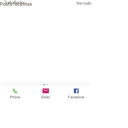
Trabalhador
Ver tudo
Posts recentes
Phone
Email
Facebook
Comentários