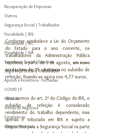
Recuperação de Empresas
Outros
Segurança Social | Trabalhador
Fiscalidade | IRS
Conforme estabelece a Lei do Orçamento 
Fiscalidade | IRC
do Estado para o ano corrente, os 
Fiscalidade | IVA
trabalhadores da Administração Pública 
Segurança Social | Empresa
recebem, a partir de 1 de agosto, 
um novo 
acréscimo de 25 cêntimos 
no subsídio de 
Segurança Social | Trabalhador
refeição, fixando-se agora nos 4,77 euros.
Apoios e Incentivos - Fechadas
COVID 19
 Nos termos do art. 2º do Código do IRS, o 
Noticias
subsídio de refeição é considerado 
Venda de Negócios
rendimento do trabalho dependente, mas 
Estatísticas
apenas é tributado em IRS e sujeito a 
Artigos Técnicos
descontos para a Segurança Social na parte 