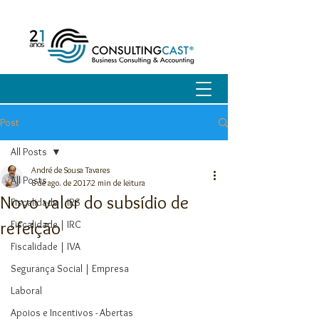
Post
All Posts
André de Sousa Tavares
All Posts
8 de ago. de 2017
2 min de leitura
Novo valor do subsídio de
Fiscalidade | IRS
refeição
Fiscalidade | IRC
Fiscalidade | IVA
Segurança Social | Empresa
Laboral
Apoios e Incentivos - Abertas