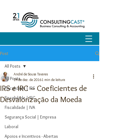
Post
All Posts
André de Sousa Tavares
All Posts
14 de dez. de 2016
1 min de leitura
IRS e IRC – Coeficientes de
Fiscalidade | IRS
Desvalorização da Moeda
Fiscalidade | IRC
Fiscalidade | IVA
Segurança Social | Empresa
Laboral
Apoios e Incentivos - Abertas