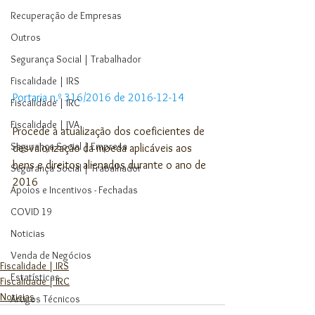
Recuperação de Empresas
Outros
Segurança Social | Trabalhador
Fiscalidade | IRS
Portaria n.º 316/2016 de 2016-12-14
Fiscalidade | IRC
Fiscalidade | IVA
Procede à atualização dos coeficientes de 
Segurança Social | Empresa
desvalorização da moeda aplicáveis aos 
bens e direitos alienados durante o ano de 
Segurança Social | Trabalhador
2016
Apoios e Incentivos - Fechadas
COVID 19
Noticias
Venda de Negócios
Fiscalidade | IRS
Estatísticas
Fiscalidade | IRC
Noticias
Artigos Técnicos