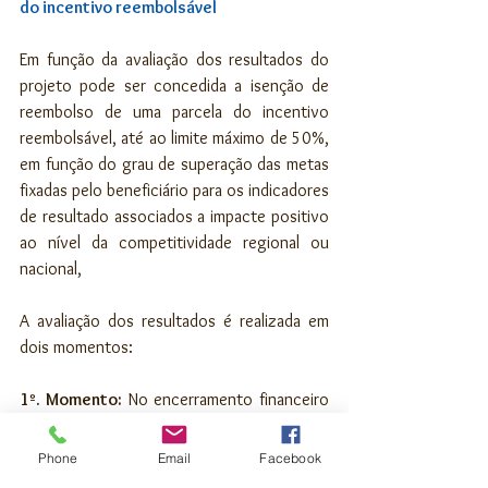
do incentivo reembolsável
Em função da avaliação dos resultados do 
projeto pode ser concedida a isenção de 
reembolso de uma parcela do incentivo 
reembolsável, até ao limite máximo de 50%, 
em função do grau de superação das metas 
fixadas pelo beneficiário para os indicadores 
de resultado associados a impacte positivo 
ao nível da competitividade regional ou 
nacional,
A avaliação dos resultados é realizada em 
dois momentos:
1º. Momento:
 No encerramento financeiro 
- com a apresentação dos dados sobre a 
conclusão física e financeira do projeto, é 
Phone
Email
Facebook
avaliada a concretização dos objetivos e 