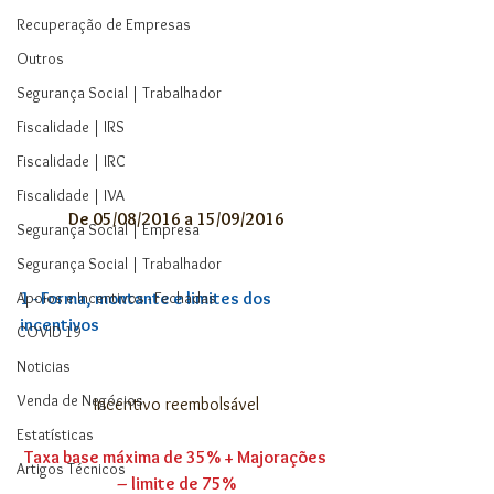
Recuperação de Empresas
Outros
Segurança Social | Trabalhador
Fiscalidade | IRS
Fiscalidade | IRC
Fiscalidade | IVA
De 05/08/2016 a 15/09/2016
Segurança Social | Empresa
Segurança Social | Trabalhador
1 - Forma, montante e limites dos 
Apoios e Incentivos - Fechadas
incentivos
COVID 19
Noticias
Venda de Negócios
Incentivo reembolsável
Estatísticas
Taxa base máxima de 35% + Majorações 
Artigos Técnicos
– limite de 75%