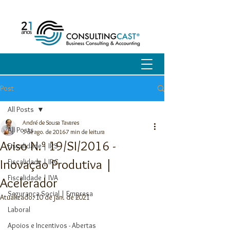
Post
All Posts
André de Sousa Tavares
All Posts
5 de ago. de 2016
7 min de leitura
Aviso N.º 19/SI/2016 -
Fiscalidade | IRS
Inovação Produtiva |
Fiscalidade | IRC
Fiscalidade | IVA
Acelerador
Segurança Social | Empresa
Atualizado:
10 de jan. de 2021
Laboral
Apoios e Incentivos - Abertas