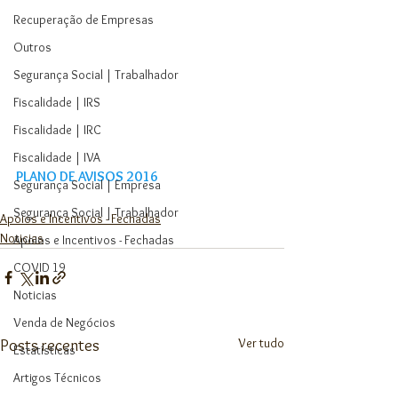
Recuperação de Empresas
Outros
Segurança Social | Trabalhador
Fiscalidade | IRS
Fiscalidade | IRC
Fiscalidade | IVA
PLANO DE AVISOS 2016
Segurança Social | Empresa
Segurança Social | Trabalhador
Apoios e Incentivos - Fechadas
Noticias
Apoios e Incentivos - Fechadas
COVID 19
Noticias
Venda de Negócios
Ver tudo
Posts recentes
Estatísticas
Artigos Técnicos