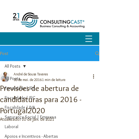
Post
All Posts
André de Sousa Tavares
All Posts
10 de mai. de 2016
1 min de leitura
Previsões de abertura de
Fiscalidade | IRS
candidaturas para 2016 -
Fiscalidade | IRC
Fiscalidade | IVA
Portugal2020
Segurança Social | Empresa
Atualizado:
10 de jan. de 2021
Laboral
Apoios e Incentivos - Abertas