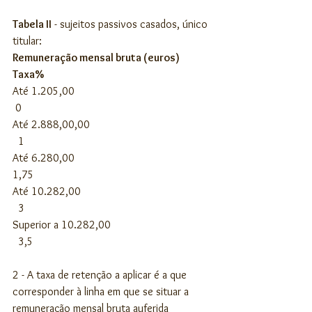
Tabela II
 - sujeitos passivos casados, único 
titular:
Remuneração mensal bruta (euros)            
Taxa%
Até 1.205,00                                                
 0
Até 2.888,00,00                                           
  1
Até 6.280,00                                                
1,75
Até 10.282,00                                              
  3      
Superior a 10.282,00                                   
  3,5
2 - A taxa de retenção a aplicar é a que 
corresponder à linha em que se situar a 
remuneração mensal bruta auferida