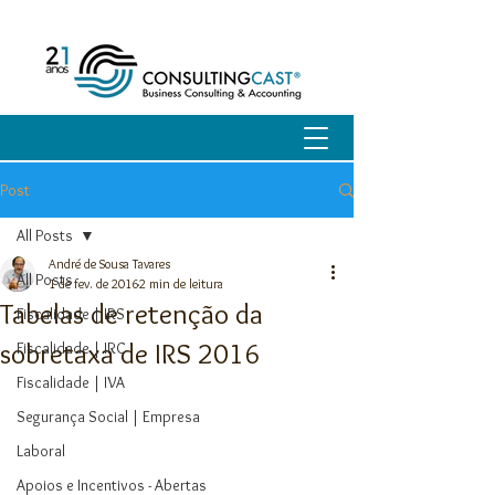
Post
All Posts
André de Sousa Tavares
All Posts
1 de fev. de 2016
2 min de leitura
Tabelas de retenção da
Fiscalidade | IRS
sobretaxa de IRS 2016
Fiscalidade | IRC
Fiscalidade | IVA
Segurança Social | Empresa
Laboral
Apoios e Incentivos - Abertas