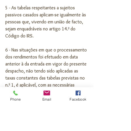
5 - As tabelas respeitantes a sujeitos 
passivos casados aplicam-se igualmente às 
pessoas que, vivendo em união de facto, 
sejam enquadráveis no artigo 14.º do 
Código do IRS.
6 - Nas situações em que o processamento 
dos rendimentos foi efetuado em data 
anterior à da entrada em vigor do presente 
despacho, não tendo sido aplicadas as 
taxas constantes das tabelas previstas no 
n.º 1, é aplicável, com as necessárias 
adaptações, o disposto no n.º 4 do artigo 
98.º do Código do IRS.
Phone
Email
Facebook
Fiscalidade | IRS
Fiscalidade | IRC
Noticias