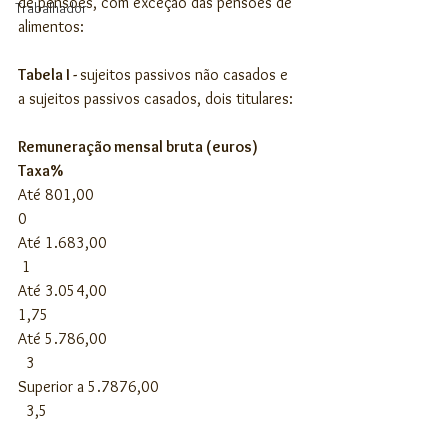
de pensões, com exceção das pensões de 
Trabalhador
alimentos:
Tabela I - 
sujeitos passivos não casados e 
a sujeitos passivos casados, dois titulares:
Remuneração mensal bruta (euros)            
Taxa%
Até 801,00                                                   
0
Até 1.683,00                                                
 1
Até 3.054,00                                               
1,75
Até 5.786,00                                                
  3      
Superior a 5.7876,00                                   
  3,5     