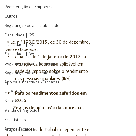
Recuperação de Empresas
Outros
Segurança Social | Trabalhador
Fiscalidade | IRS
 A Lei n.º 159-D/2015, de 30 de dezembro, 
Fiscalidade | IRC
veio estabelecer: 
Fiscalidade | IVA
a partir de 1 de janeiro de 2017 
- a 
Segurança Social | Empresa
extinção da sobretaxa aplicável em 
sede de imposto sobre o rendimento 
Segurança Social | Trabalhador
das pessoas singulares (IRS) 
Apoios e Incentivos - Fechadas
COVID 19
Para os rendimentos auferidos em 
2016
Noticias
Regras de aplicação da sobretaxa
Venda de Negócios
Estatísticas
Artigos Técnicos
1 - Rendimentos do trabalho dependente e 