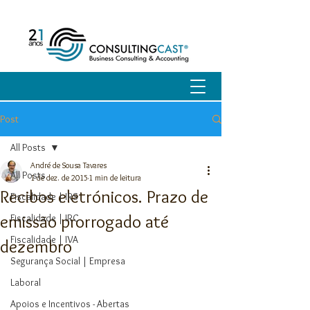
Post
All Posts
André de Sousa Tavares
All Posts
1 de dez. de 2015
1 min de leitura
Recibos eletrónicos. Prazo de
Fiscalidade | IRS
emissão prorrogado até
Fiscalidade | IRC
Fiscalidade | IVA
dezembro
Segurança Social | Empresa
Laboral
Apoios e Incentivos - Abertas