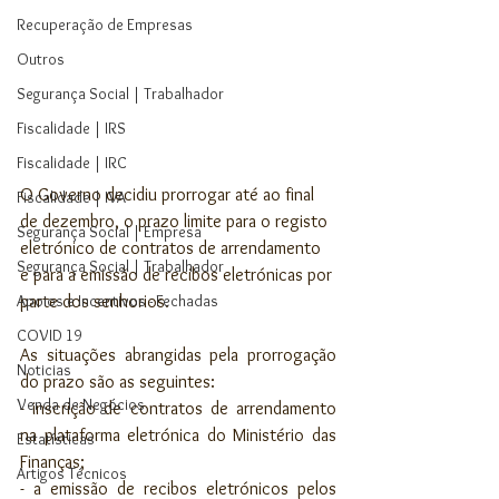
Recuperação de Empresas
Outros
Segurança Social | Trabalhador
Fiscalidade | IRS
Fiscalidade | IRC
O Governo decidiu prorrogar até ao final 
Fiscalidade | IVA
de dezembro, o prazo limite para o registo 
Segurança Social | Empresa
eletrónico de contratos de arrendamento 
Segurança Social | Trabalhador
e para a emissão de recibos eletrónicas por 
parte dos senhorios.
Apoios e Incentivos - Fechadas
COVID 19
As situações abrangidas pela prorrogação 
Noticias
do prazo são as seguintes:
Venda de Negócios
- inscrição de contratos de arrendamento 
na plataforma eletrónica do Ministério das 
Estatísticas
Finanças;
Artigos Técnicos
- a emissão de recibos eletrónicos pelos 