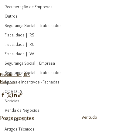
Recuperação de Empresas
Outros
Segurança Social | Trabalhador
Fiscalidade | IRS
Fiscalidade | IRC
Fiscalidade | IVA
Segurança Social | Empresa
Segurança Social | Trabalhador
Fiscalidade | IRS
Noticias
Apoios e Incentivos - Fechadas
COVID 19
Noticias
Venda de Negócios
Ver tudo
Posts recentes
Estatísticas
Artigos Técnicos