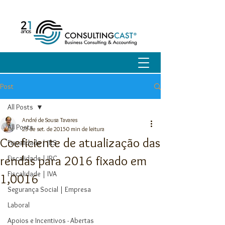
Post
All Posts
André de Sousa Tavares
All Posts
23 de set. de 2015
0 min de leitura
Coeficiente de atualização das
Fiscalidade | IRS
rendas para 2016 fixado em
Fiscalidade | IRC
Fiscalidade | IVA
1,0016
Segurança Social | Empresa
Laboral
Apoios e Incentivos - Abertas