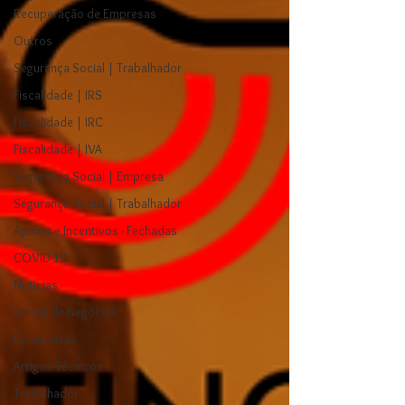
Recuperação de Empresas
Outros
Segurança Social | Trabalhador
Fiscalidade | IRS
Fiscalidade | IRC
Fiscalidade | IVA
Segurança Social | Empresa
Segurança Social | Trabalhador
Apoios e Incentivos - Fechadas
COVID 19
Noticias
Venda de Negócios
Estatísticas
Artigos Técnicos
Trabalhador