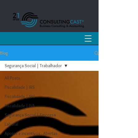
Blog
Segurança Social | Trabalhador
All Posts
Fiscalidade | IRS
Fiscalidade | IRC
Fiscalidade | IVA
Segurança Social | Empresa
Laboral
Apoios e Incentivos - Abertas