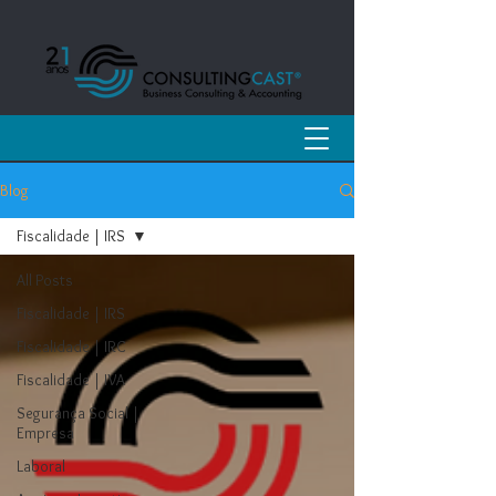
Blog
Fiscalidade | IRS
All Posts
Fiscalidade | IRS
Fiscalidade | IRC
Fiscalidade | IVA
Segurança Social |
Empresa
Laboral