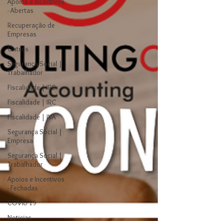
Apoios e Incentivos
- Abertas
Recuperação de
Empresas
Outros
Segurança Social |
Trabalhador
Fiscalidade | IRS
Fiscalidade | IRC
Fiscalidade | IVA
Segurança Social |
Empresa
Segurança Social |
Trabalhador
Apoios e Incentivos
- Fechadas
COVID 19
Noticias