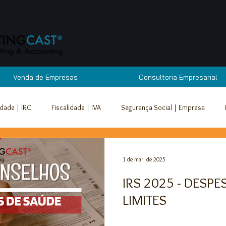
Venda de Empresas
Consultoria Empresarial
idade | IRC
Fiscalidade | IVA
Segurança Social | Empresa
cuperação de Empresas
Outros
Segurança Social | Trabalhado
1 de mar. de 2025
IRS 2025 - DESPESAS DE SAÚDE -
VA
Segurança Social | Empresa
Segurança Social | Trabalhador
LIMITES