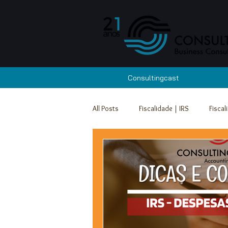
Consultingcast
All Posts
Fiscalidade | IRS
Fiscal
Apoios e Incentivos - Abertas
Re
Fiscalidade | IRC
Fiscalidade | I