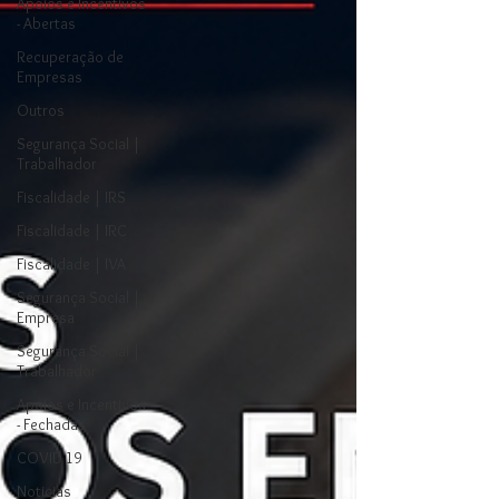
Apoios e Incentivos
- Abertas
Recuperação de
Empresas
Outros
Segurança Social |
Trabalhador
Fiscalidade | IRS
Fiscalidade | IRC
Fiscalidade | IVA
Segurança Social |
Empresa
Segurança Social |
Trabalhador
Apoios e Incentivos
- Fechadas
COVID 19
Noticias